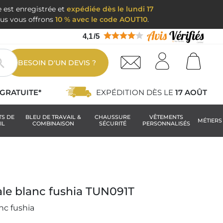
e est enregistrée et
expédiée dès le lundi 17
nous vous offrons
10 % avec le code AOUT10
.
4,1
/
5

BESOIN D'UN DEVIS ?
GRATUITE*
EXPÉDITION DÈS LE
17 AOÛT
TS DE
BLEU DE TRAVAIL &
CHAUSSURE
VÊTEMENTS
MÉTIERS
IL
COMBINAISON
SÉCURITÉ
PERSONNALISÉS
le blanc fushia TUN091T
nc fushia