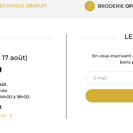
ECHANGE
GRATUIT
BRODERIE
OF
LE
En vous inscrivant 
 17 août)
bons p
9
oût.
oute
14h00 à 18h00.
t
chevron_right
ents