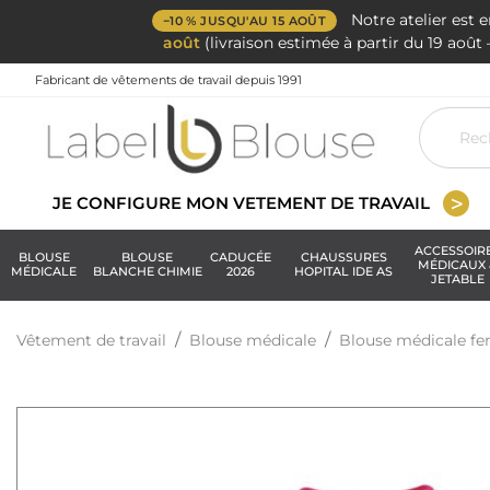
Notre atelier est 
−10 % JUSQU'AU 15 AOÛT
août
(livraison estimée à partir du 19 aoû
Fabricant de vêtements de travail depuis 1991
JE CONFIGURE MON VETEMENT DE TRAVAIL
ACCESSOIR
BLOUSE
BLOUSE
CADUCÉE
CHAUSSURES
MÉDICAUX 
MÉDICALE
BLANCHE CHIMIE
2026
HOPITAL IDE AS
JETABLE
Vêtement de travail
Blouse médicale
Blouse médicale 