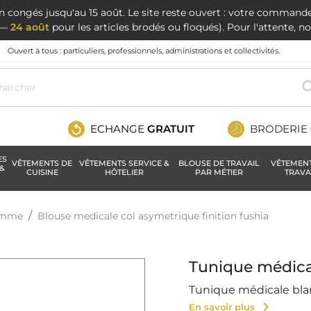
en congés jusqu'au 15 août. Le site reste ouvert : votre command
t —
24 août
pour les articles brodés ou floqués). Pour l'attente, 
Ouvert à tous : particuliers, professionnels, administrations et collectivités.
ECHANGE
GRATUIT
BRODERIE
ES
VÊTEMENTS DE
VÊTEMENTS SERVICE &
BLOUSE DE TRAVAIL
VÊTEMEN
&
CUISINE
HÔTELIER
PAR MÉTIER
TRAVA
femme
Blouse medicale col asymetrique finition fushia
Tunique médica
Tunique médicale bla
chevron_right
En savoir plus