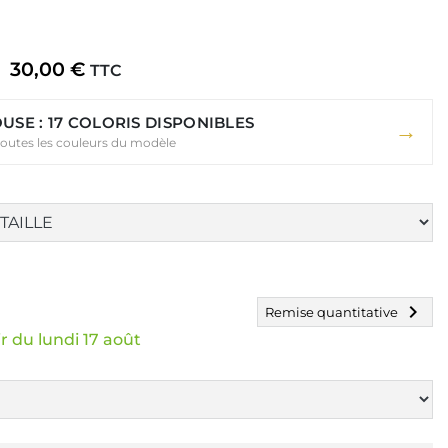
30,00 €
TTC
USE : 17 COLORIS DISPONIBLES
→
toutes les couleurs du modèle
chevron_right
Remise quantitative
r du lundi 17 août