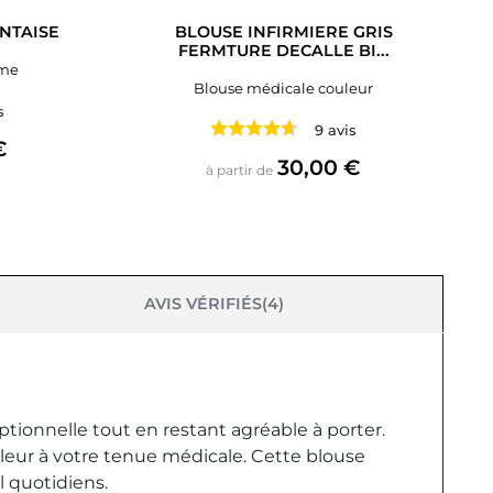
NTAISE
BLOUSE INFIRMIERE GRIS
FERMTURE DECALLE BI...
mme
Blouse médicale couleur
s
9 avis
€
Prix
30,00 €
à partir de
AVIS VÉRIFIÉS(4)
tionnelle tout en restant agréable à porter.
leur à votre tenue médicale. Cette blouse
l quotidiens.