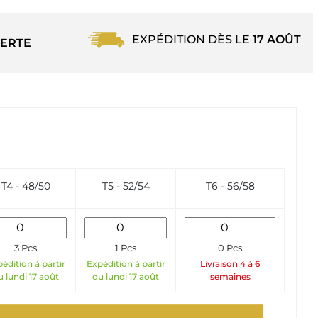
EXPÉDITION DÈS LE
17 AOÛT
ERTE
T4 - 48/50
T5 - 52/54
T6 - 56/58
3 Pcs
1 Pcs
0 Pcs
édition à partir
Expédition à partir
Livraison 4 à 6
u lundi 17 août
du lundi 17 août
semaines