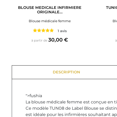
BLOUSE MEDICALE INFIRMIERE
TUNI
ORIGINALE...
Blouse médicale femme
Bl
1 avis
Prix
30,00 €
à partir de
à
DESCRIPTION
">fushia
La blouse médicale femme est conçue en tiss
Ce modèle TUN08 de Label Blouse se disting
est idéale pour les infirmières souhaitant a