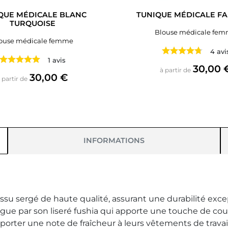
QUE MÉDICALE BLANC
TUNIQUE MÉDICALE FA
TURQUOISE
Blouse médicale fe
ouse médicale femme
4 avi
1 avis
Prix
30,00 
à partir de
Prix
30,00 €
 partir de
INFORMATIONS
u sergé de haute qualité, assurant une durabilité excep
ue par son liseré fushia qui apporte une touche de cou
pporter une note de fraîcheur à leurs vêtements de travai