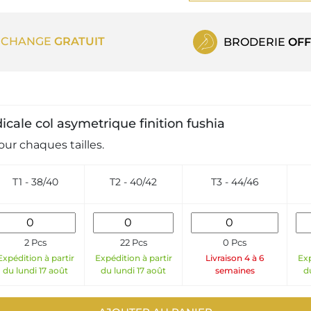
ECHANGE
GRATUIT
BRODERIE
OFF
icale col asymetrique finition fushia
ur chaques tailles.
T1 - 38/40
T2 - 40/42
T3 - 44/46
2 Pcs
22 Pcs
0 Pcs
Expédition à partir
Expédition à partir
Livraison 4 à 6
Exp
du lundi 17 août
du lundi 17 août
semaines
d