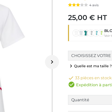
4
avis
25,00 € HT
BLO
Voir 

chevron_right
Quelle est ma taille ?

33 pièces en stock
check_circle
Expédition à parti