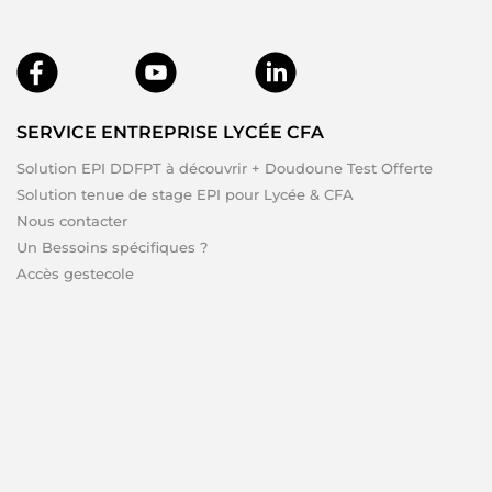
SERVICE ENTREPRISE LYCÉE CFA
Solution EPI DDFPT à découvrir + Doudoune Test Offerte
Solution tenue de stage EPI pour Lycée & CFA
Nous contacter
Un Bessoins spécifiques ?
Accès gestecole