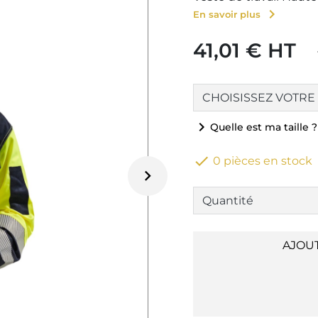
chevron_right
En savoir plus
41,01 € HT
chevron_right
Quelle est ma taille ?

0 pièces en stock

AJOU