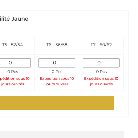
ilité Jaune
T5 - 52/54
T6 - 56/58
T7 - 60/62
0 Pcs
0 Pcs
0 Pcs
pédition sous 10
Expédition sous 10
Expédition sous 10
jours ouvrés
jours ouvrés
jours ouvrés