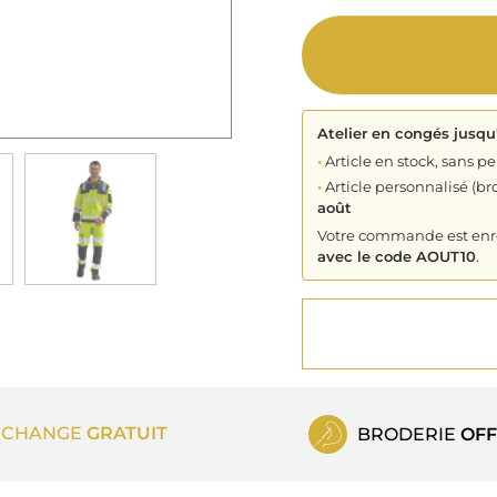
Atelier en congés jusqu
•
Article en stock, sans pe
•
Article personnalisé (bro
août
Votre commande est enreg
avec le code AOUT10
.
ECHANGE
GRATUIT
BRODERIE
OFF