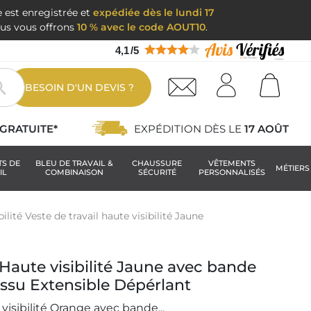
e est enregistrée et
expédiée dès le lundi 17
nous vous offrons
10 % avec le code AOUT10
.
4,1
/
5

BESOIN D'UN DEVIS ?
GRATUITE*
EXPÉDITION DÈS LE
17 AOÛT
TS DE
BLEU DE TRAVAIL &
CHAUSSURE
VÊTEMENTS
MÉTIERS
IL
COMBINAISON
SÉCURITÉ
PERSONNALISÉS
ilité Veste de travail haute visibilité Jaune
 Haute visibilité Jaune avec bande
issu Extensible Dépérlant
visibilité Orange avec bande...