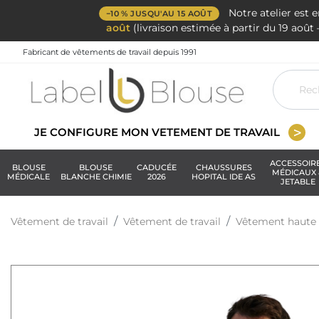
Notre atelier est 
−10 % JUSQU'AU 15 AOÛT
août
(livraison estimée à partir du 19 aoû
Fabricant de vêtements de travail depuis 1991
JE CONFIGURE MON VETEMENT DE TRAVAIL
ACCESSOIR
BLOUSE
BLOUSE
CADUCÉE
CHAUSSURES
MÉDICAUX 
MÉDICALE
BLANCHE CHIMIE
2026
HOPITAL IDE AS
JETABLE
Vêtement de travail
Vêtement de travail
Vêtement haute v