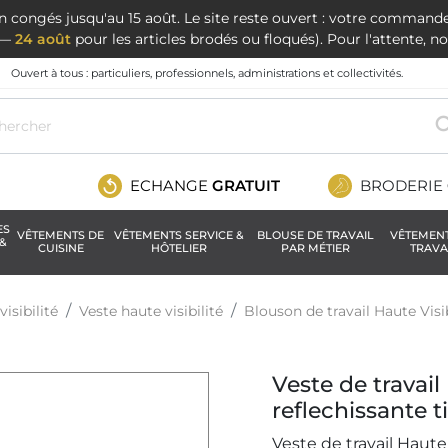
en congés jusqu'au 15 août. Le site reste ouvert : votre command
t —
24 août
pour les articles brodés ou floqués). Pour l'attente, 
Ouvert à tous : particuliers, professionnels, administrations et collectivités.
ECHANGE
GRATUIT
BRODERIE
ES
VÊTEMENTS DE
VÊTEMENTS SERVICE &
BLOUSE DE TRAVAIL
VÊTEMEN
&
CUISINE
HÔTELIER
PAR MÉTIER
TRAVA
isibilité
Veste haute visibilité
Blouson de travail Haute Visib
Veste de travail
reflechissante t
Veste de travail Haute 