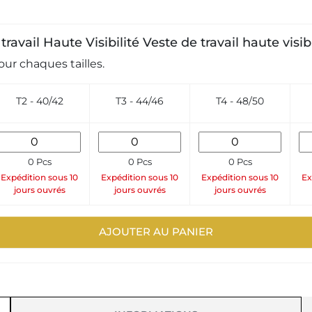
travail Haute Visibilité Veste de travail haute visib
ur chaques tailles.
T2 - 40/42
T3 - 44/46
T4 - 48/50
0 Pcs
0 Pcs
0 Pcs
Expédition sous 10
Expédition sous 10
Expédition sous 10
Ex
jours ouvrés
jours ouvrés
jours ouvrés
AJOUTER AU PANIER