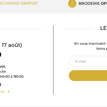
ECHANGE
GRATUIT
BRODERIE
OF
LE
En vous inscrivant 
 17 août)
bons p
9
oût.
oute
14h00 à 18h00.
t
chevron_right
ents