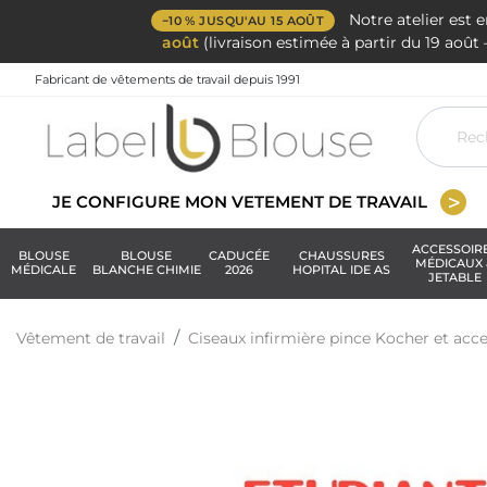
Notre atelier est 
−10 % JUSQU'AU 15 AOÛT
août
(livraison estimée à partir du 19 aoû
Fabricant de vêtements de travail depuis 1991
JE CONFIGURE MON VETEMENT DE TRAVAIL
ACCESSOIR
BLOUSE
BLOUSE
CADUCÉE
CHAUSSURES
MÉDICAUX 
MÉDICALE
BLANCHE CHIMIE
2026
HOPITAL IDE AS
JETABLE
Vêtement de travail
Ciseaux infirmière pince Kocher et acce