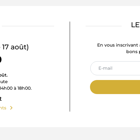
LE
En vous inscrivant 
 17 août)
bons p
9
oût.
oute
14h00 à 18h00.
t
chevron_right
ents