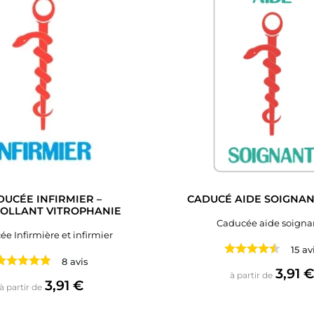
DUCÉE INFIRMIER –
CADUCÉ AIDE SOIGNAN
OLLANT VITROPHANIE
Caducée aide soigna
e Infirmière et infirmier
15 av
8 avis
Prix
3,91 
à partir de
Prix
3,91 €
à partir de