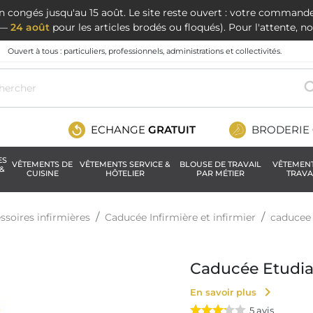
en congés jusqu'au 15 août. Le site reste ouvert : votre command
t —
24 août
pour les articles brodés ou floqués). Pour l'attente, 
Ouvert à tous : particuliers, professionnels, administrations et collectivités.
ECHANGE
GRATUIT
BRODERIE
ES
VÊTEMENTS DE
VÊTEMENTS SERVICE &
BLOUSE DE TRAVAIL
VÊTEMEN
&
CUISINE
HÔTELIER
PAR MÉTIER
TRAVA
ssoires infirmières
Caducée Infirmière et infirmier
caducee
Caducée Etudian
chevron_right
En savoir plus
5
avis