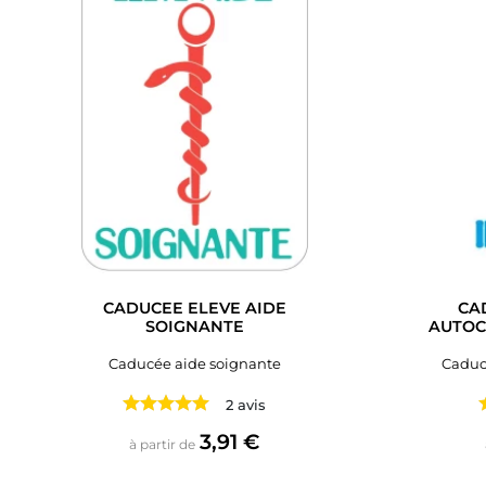
CADUCEE ELEVE AIDE
CA
SOIGNANTE
AUTOC
Caducée aide soignante
Caducé
2 avis
Prix
3,91 €
à partir de