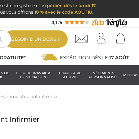
e est enregistrée et
expédiée dès le lundi 17
nous vous offrons
10 % avec le code AOUT10
.
4,1
/
5

BESOIN D'UN DEVIS ?
GRATUITE*
EXPÉDITION DÈS LE
17 AOÛT
TS DE
BLEU DE TRAVAIL &
CHAUSSURE
VÊTEMENTS
MÉTIERS
IL
COMBINAISON
SÉCURITÉ
PERSONNALISÉS
 Homme étudiant infirmier
t Infirmier