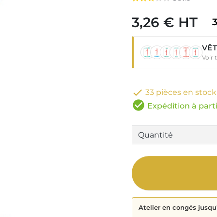
3,26 € HT
3
VÊT
Voir 

33 pièces en stock
check_circle
Expédition à parti
Atelier en congés jusqu