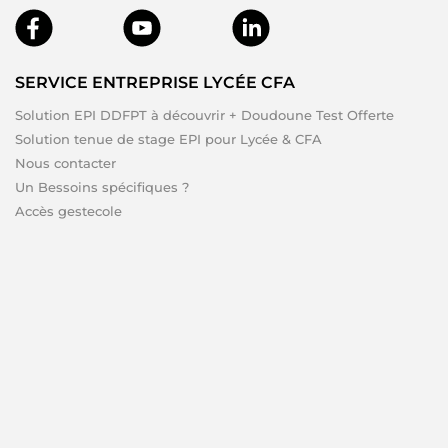
SERVICE ENTREPRISE LYCÉE CFA
Solution EPI DDFPT à découvrir + Doudoune Test Offerte
Solution tenue de stage EPI pour Lycée & CFA
Nous contacter
Un Bessoins spécifiques ?
Accès gestecole