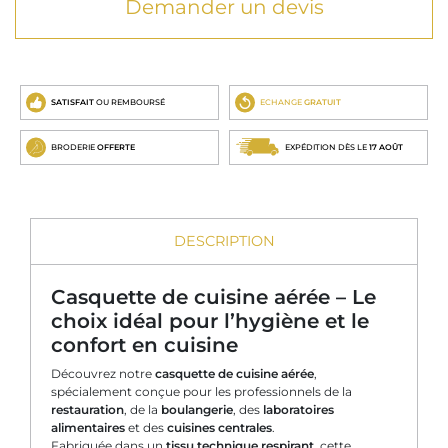
Demander un devis
SATISFAIT
OU REMBOURSÉ
ECHANGE
GRATUIT
BRODERIE
OFFERTE
EXPÉDITION DÈS LE
17 AOÛT
DESCRIPTION
Casquette de cuisine aérée – Le
choix idéal pour l’hygiène et le
confort en cuisine
Découvrez notre
casquette de cuisine aérée
,
spécialement conçue pour les professionnels de la
restauration
, de la
boulangerie
, des
laboratoires
alimentaires
et des
cuisines centrales
.
Fabriquée dans un
tissu technique respirant
, cette