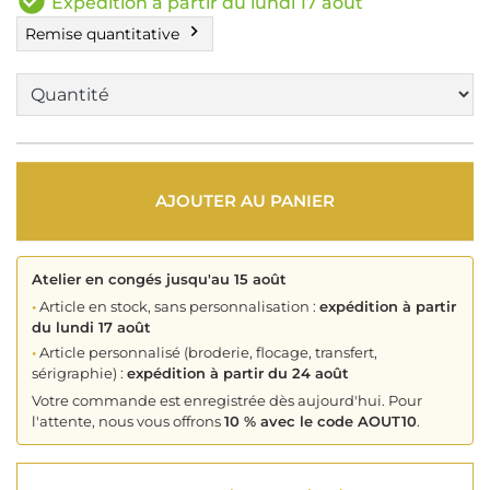
check_circle
Expédition à partir du lundi 17 août
chevron_right
Remise quantitative
AJOUTER AU PANIER
Atelier en congés jusqu'au 15 août
•
Article en stock, sans personnalisation :
expédition à partir
du lundi 17 août
•
Article personnalisé (broderie, flocage, transfert,
sérigraphie) :
expédition à partir du 24 août
Votre commande est enregistrée dès aujourd'hui. Pour
l'attente, nous vous offrons
10 % avec le code AOUT10
.