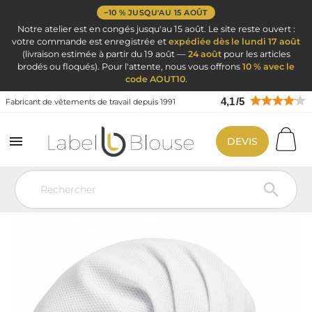
−10 % JUSQU'AU 15 AOÛT
Notre atelier est en congés jusqu'au 15 août. Le site reste ouvert :
votre commande est enregistrée et
expédiée dès le lundi 17 août
(livraison estimée à partir du 19 août —
24 août
pour les articles
brodés ou floqués). Pour l'attente, nous vous offrons
10 % avec le
code AOUT10
.
4,1
/
5
Fabricant de vêtements de travail depuis 1991

DEVIS
Vêtement de travail
Vêtements de cuisine
Toque cuisine
Casquette de cuisine aérée – Charlotte professionnelle légère et respirante
