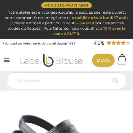
−10 % JUSQU'AU 15 AOÛT
Notre atelier est en congés jusqu'au 15 août. Le site reste ouvert :
votre commande est enregistrée et
expédiée dès le lundi 17 août
(livraison estimée à partir du 19 août —
24 août
pour les articles
brodés ou floqués). Pour l'attente, nous vous offrons
10 % avec le
code AOUT10
.
4,1
/
5
Fabricant de vêtements de travail depuis 1991

DEVIS
Vêtement de travail
Blouse médicale
Chaussure Hopital Infirmière
Chaussure hôpital mixte Froggz – Noir
