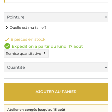
chevron_right
Quelle est ma taille ?

8 pièces en stock
check_circle
Expédition à partir du lundi 17 août
chevron_right
Remise quantitative
AJOUTER AU PANIER
Atelier en congés jusqu'au 15 août