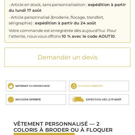
•
Article en stock, sans personnalisation :
expédition à partir
du lundi 17 août
•
Article personnalisé (broderie, flocage, transfert,
sérigraphie) :
expédition à partir du 24 août
Votre commande est enregistrée dès aujourd'hui. Pour
l'attente, nous vous offrons
10 % avec le code AOUT10
.
Demander un devis
SATISFAIT
OU REMBOURSÉ
ECHANGE
GRATUIT
BRODERIE
OFFERTE
EXPÉDITION DÈS LE
17 AOÛT
VÊTEMENT PERSONNALISÉ — 2
COLORIS À BRODER OU À FLOQUER