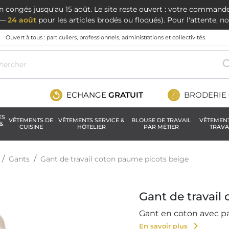
en congés jusqu'au 15 août. Le site reste ouvert : votre command
t —
24 août
pour les articles brodés ou floqués). Pour l'attente, 
Ouvert à tous : particuliers, professionnels, administrations et collectivités.
ECHANGE
GRATUIT
BRODERIE
ES
VÊTEMENTS DE
VÊTEMENTS SERVICE &
BLOUSE DE TRAVAIL
VÊTEMEN
&
CUISINE
HÔTELIER
PAR MÉTIER
TRAVA
Gants
Gant de travail coton paume picots beige
Gant de travail
Gant en coton avec pa
chevron_right
En savoir plus