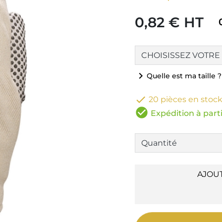
0,82 € HT
chevron_right
Quelle est ma taille ?

20 pièces en stoc
check_circle
Expédition à parti
AJOU