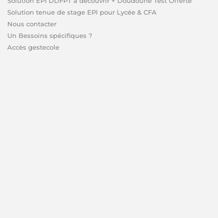
Solution EPI DDFPT à découvrir + Doudoune Test Offerte
Solution tenue de stage EPI pour Lycée & CFA
Nous contacter
Un Bessoins spécifiques ?
Accès gestecole