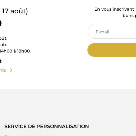
En vous inscrivant 
 17 août)
bons p
9
oût.
oute
14h00 à 18h00.
t
chevron_right
ents
SERVICE DE PERSONNALISATION