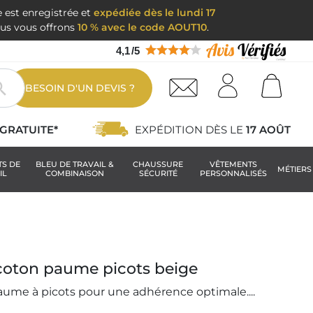
e est enregistrée et
expédiée dès le lundi 17
nous vous offrons
10 % avec le code AOUT10
.
4,1
/
5

BESOIN D'UN DEVIS ?
GRATUITE*
EXPÉDITION DÈS LE
17 AOÛT
TS DE
BLEU DE TRAVAIL &
CHAUSSURE
VÊTEMENTS
MÉTIERS
IL
COMBINAISON
SÉCURITÉ
PERSONNALISÉS
 coton paume picots beige
ume à picots pour une adhérence optimale....