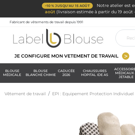
Notre atelier est 
−10 % JUSQU'AU 15 AOÛT
août
(livraison estimée à partir du 19 aoû
Fabricant de vêtements de travail depuis 1991
JE CONFIGURE MON VETEMENT DE TRAVAIL
ACCESSOIR
BLOUSE
BLOUSE
CADUCÉE
CHAUSSURES
MÉDICAUX 
MÉDICALE
BLANCHE CHIMIE
2026
HOPITAL IDE AS
JETABLE
Vêtement de travail
EPI : Equipement Protection Individuel