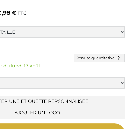
0,98 €
TTC
chevron_right
k
Remise quantitative
r du lundi 17 août
TER UNE ETIQUETTE PERSONNALISÉE
AJOUTER UN LOGO