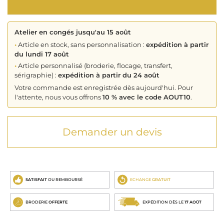
Atelier en congés jusqu'au 15 août
•
Article en stock, sans personnalisation :
expédition à partir
du lundi 17 août
•
Article personnalisé (broderie, flocage, transfert,
sérigraphie) :
expédition à partir du 24 août
Votre commande est enregistrée dès aujourd'hui. Pour
l'attente, nous vous offrons
10 % avec le code AOUT10
.
Demander un devis
SATISFAIT
OU REMBOURSÉ
ECHANGE
GRATUIT
BRODERIE
OFFERTE
EXPÉDITION DÈS LE
17 AOÛT