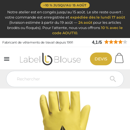
−10 % JUSQU'AU 15 AOÛT
Notre atelier est en congés jusqu'au 15 août. Le site reste ouvert :
votre commande est enregistrée et
expédiée dès le lundi 17 août
(livraison estimée à partir du 19 août —
24 août
pour les articles
brodés ou floqués). Pour l'attente, nous vous offrons
10 % avec le
code AOUT10
.
4,1
/
5
Fabricant de vêtements de travail depuis 1991

DEVIS
Vêtement de travail
EPI : Equipement Protection Individuel
Gants
Del+ Gant Menage Latex Jaune 9/10
