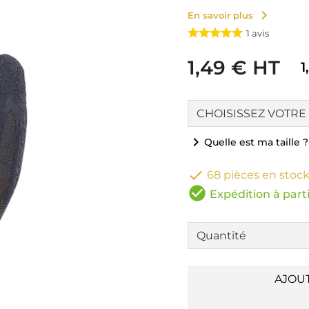
chevron_right
En savoir plus
1
avis
1,49 € HT
1
chevron_right
Quelle est ma taille ?

68 pièces en stoc
check_circle
Expédition à parti
AJOU