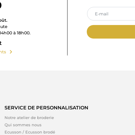
9
oût.
oute
14h00 à 18h00.
t
chevron_right
ents
SERVICE DE PERSONNALISATION
Notre atelier de broderie
Qui sommes nous
Ecusson / Ecusson brodé