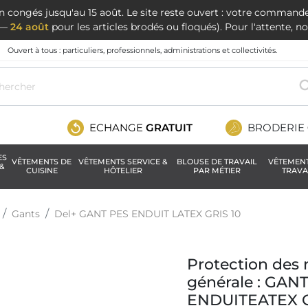
en congés jusqu'au 15 août. Le site reste ouvert : votre command
t —
24 août
pour les articles brodés ou floqués). Pour l'attente, 
Ouvert à tous : particuliers, professionnels, administrations et collectivités.
ECHANGE
GRATUIT
BRODERIE
ES
VÊTEMENTS DE
VÊTEMENTS SERVICE &
BLOUSE DE TRAVAIL
VÊTEMEN
&
CUISINE
HÔTELIER
PAR MÉTIER
TRAVA
Gants
Del+ GANT PES ENDUIT LATEX GRIS 10
Protection des
générale : GA
ENDUITEATEX G