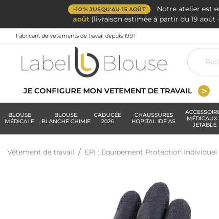
Notre atelier est 
−10 % JUSQU'AU 15 AOÛT
août
(livraison estimée à partir du 19 aoû
Fabricant de vêtements de travail depuis 1991
JE CONFIGURE MON VETEMENT DE TRAVAIL
ACCESSOIR
BLOUSE
BLOUSE
CADUCÉE
CHAUSSURES
MÉDICAUX 
MÉDICALE
BLANCHE CHIMIE
2026
HOPITAL IDE AS
JETABLE
Vêtement de travail
EPI : Equipement Protection Individuel