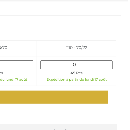
8/70
T10 - 70/72
cs
45 Pcs
 du lundi 17 août
Expédition à partir du lundi 17 août