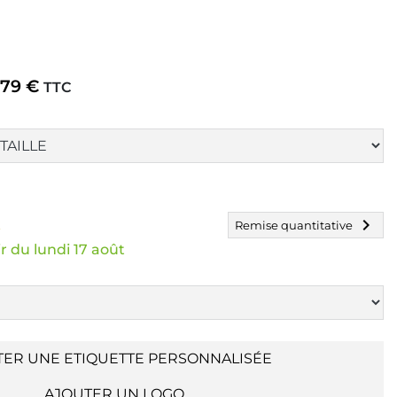
,79 €
TTC
chevron_right
k
Remise quantitative
r du lundi 17 août
TER UNE ETIQUETTE PERSONNALISÉE
AJOUTER UN LOGO