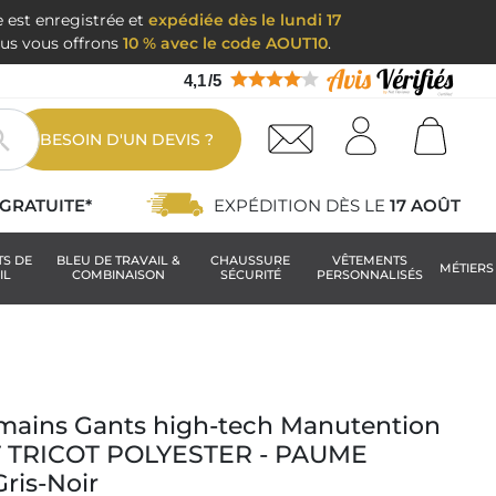
e est enregistrée et
expédiée dès le lundi 17
nous vous offrons
10 % avec le code AOUT10
.
4,1
/
5

BESOIN D'UN DEVIS ?
GRATUITE*
EXPÉDITION DÈS LE
17 AOÛT
TS DE
BLEU DE TRAVAIL &
CHAUSSURE
VÊTEMENTS
MÉTIERS
IL
COMBINAISON
SÉCURITÉ
PERSONNALISÉS
 mains Gants high-tech Manutention
NT TRICOT POLYESTER - PAUME
ris-Noir