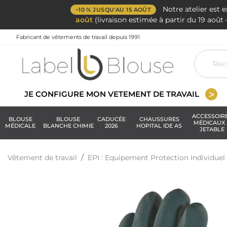
Notre atelier est 
−10 % JUSQU'AU 15 AOÛT
août
(livraison estimée à partir du 19 aoû
Fabricant de vêtements de travail depuis 1991
JE CONFIGURE MON VETEMENT DE TRAVAIL
ACCESSOIR
BLOUSE
BLOUSE
CADUCÉE
CHAUSSURES
MÉDICAUX 
MÉDICALE
BLANCHE CHIMIE
2026
HOPITAL IDE AS
JETABLE
Vêtement de travail
EPI : Equipement Protection Individuel