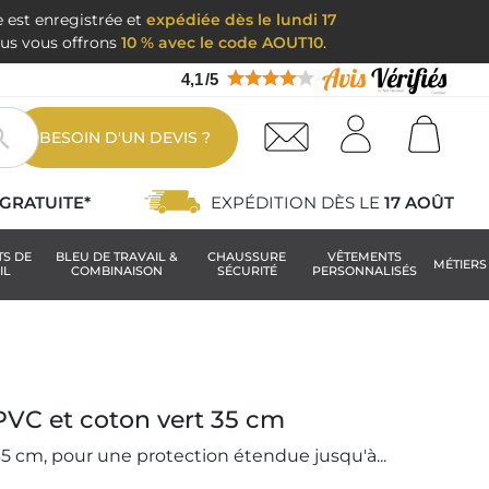
e est enregistrée et
expédiée dès le lundi 17
nous vous offrons
10 % avec le code AOUT10
.
4,1
/
5

BESOIN D'UN DEVIS ?
GRATUITE*
EXPÉDITION DÈS LE
17 AOÛT
TS DE
BLEU DE TRAVAIL &
CHAUSSURE
VÊTEMENTS
MÉTIERS
IL
COMBINAISON
SÉCURITÉ
PERSONNALISÉS
 PVC et coton vert 35 cm
5 cm, pour une protection étendue jusqu'à...