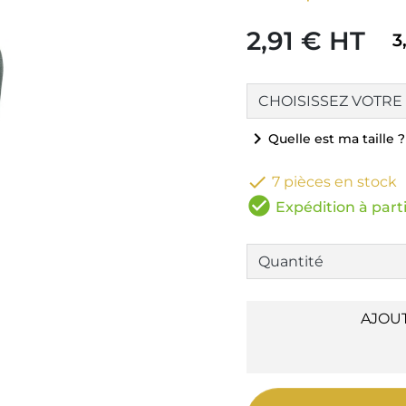
2,91 € HT
3
chevron_right
Quelle est ma taille ?

7 pièces en stock
check_circle
Expédition à parti
AJOU