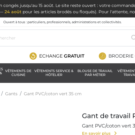
en congés jusqu'au 15 août. Le site reste ouvert : votre command
t —
24 août
pour les articles brodés ou floqués). Pour l'attente, 
Ouvert à tous : particuliers, professionnels, administrations et collectivités.
ECHANGE
GRATUIT
BRODERIE
ES
VÊTEMENTS DE
VÊTEMENTS SERVICE &
BLOUSE DE TRAVAIL
VÊTEMEN
&
CUISINE
HÔTELIER
PAR MÉTIER
TRAVA
Gants
Gant PVC/coton vert 35 cm
Gant de travail
Gant PVC/coton vert 3
chevron_right
En savoir plus