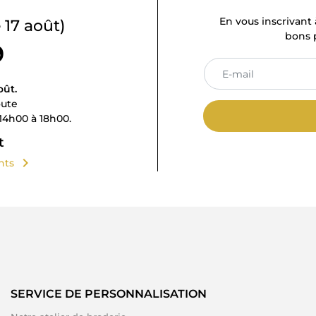
En vous inscrivant 
 17 août)
bons p
9
oût.
oute
14h00 à 18h00.
t
chevron_right
ents
SERVICE DE PERSONNALISATION