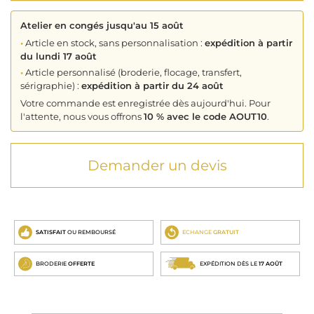
Atelier en congés jusqu'au 15 août
•
Article en stock, sans personnalisation :
expédition à partir
du lundi 17 août
•
Article personnalisé (broderie, flocage, transfert,
sérigraphie) :
expédition à partir du 24 août
Votre commande est enregistrée dès aujourd'hui. Pour
l'attente, nous vous offrons
10 % avec le code AOUT10
.
Demander un devis
SATISFAIT
OU REMBOURSÉ
ECHANGE
GRATUIT
BRODERIE
OFFERTE
EXPÉDITION DÈS LE
17 AOÛT