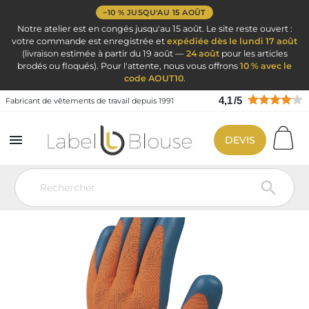
−10 % JUSQU'AU 15 AOÛT
Notre atelier est en congés jusqu'au 15 août. Le site reste ouvert :
votre commande est enregistrée et
expédiée dès le lundi 17 août
(livraison estimée à partir du 19 août —
24 août
pour les articles
brodés ou floqués). Pour l'attente, nous vous offrons
10 % avec le
code AOUT10
.
4,1
/
5
Fabricant de vêtements de travail depuis 1991

DEVIS
Vêtement de travail
EPI : Equipement Protection Individuel
Gants
Del+ Gant VE733 Orange 11
