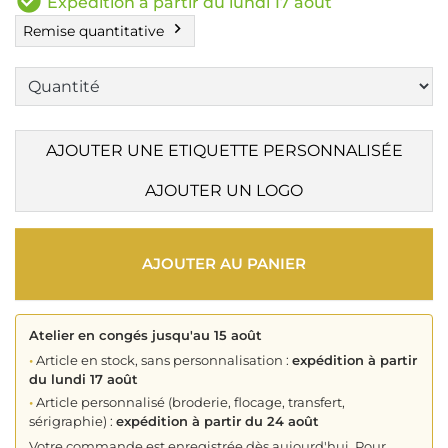
check_circle
Expédition à partir du lundi 17 août
chevron_right
Remise quantitative
AJOUTER UNE ETIQUETTE PERSONNALISÉE
AJOUTER UN LOGO
AJOUTER AU PANIER
Atelier en congés jusqu'au 15 août
•
Article en stock, sans personnalisation :
expédition à partir
du lundi 17 août
•
Article personnalisé (broderie, flocage, transfert,
sérigraphie) :
expédition à partir du 24 août
Votre commande est enregistrée dès aujourd'hui. Pour