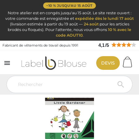
−10 % JUSQU'AU 15 AOÛT
Notre atelier est en congés jusqu'au 15 août. Le site reste ouvert :
votre commande est enregistrée et
expédiée dès le lundi 17 août
(livraison estimée à partir du 19 août —
24 août
pour les articles
brodés ou floqués). Pour l'attente, nous vous offrons
10 % avec le
code AOUT10
.
4,1
/
5
Fabricant de vêtements de travail depuis 1991

DEVIS
Vêtement de travail
EPI : Equipement Protection Individuel
Gants
GantPES BLC LATEX VIOLET/10 A
