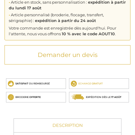
•
Article en stock, sans personnalisation :
expédition à partir
du lundi 17 août
•
Article personnalisé (broderie, flocage, transfert,
sérigraphie) :
expédition à partir du 24 août
Votre commande est enregistrée dès aujourd'hui. Pour
l'attente, nous vous offrons
10 % avec le code AOUT10
.
Demander un devis
SATISFAIT
OU REMBOURSÉ
ECHANGE
GRATUIT
BRODERIE
OFFERTE
EXPÉDITION DÈS LE
17 AOÛT
DESCRIPTION