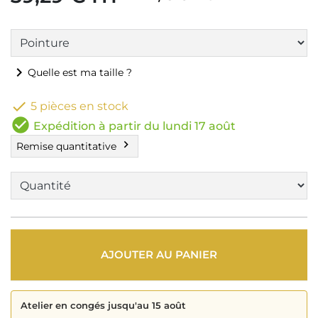
chevron_right
Quelle est ma taille ?

5 pièces en stock
check_circle
Expédition à partir du lundi 17 août
chevron_right
Remise quantitative
AJOUTER AU PANIER
Atelier en congés jusqu'au 15 août