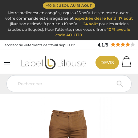
−10 % JUSQU'AU 15 AOÛT
Notre atelier est en congés jusqu'au 15 août. Le site reste ouvert :
votre commande est enregistrée et
expédiée dès le lundi 17 août
(livraison estimée à partir du 19 août —
24 août
pour les articles
brodés ou floqués). Pour l'attente, nous vous offrons
10 % avec le
code AOUT10
.
4,1
/
5
Fabricant de vêtements de travail depuis 1991

DEVIS
Vêtement de travail
Vêtement de travail
Pantalon de travail
Pantalon de travail Coton elasthne Homme Femme Chantier Industrie
Logistique
