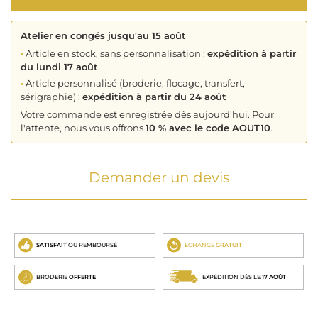
Atelier en congés jusqu'au 15 août
•
Article en stock, sans personnalisation :
expédition à partir
du lundi 17 août
•
Article personnalisé (broderie, flocage, transfert,
sérigraphie) :
expédition à partir du 24 août
Votre commande est enregistrée dès aujourd'hui. Pour
l'attente, nous vous offrons
10 % avec le code AOUT10
.
Demander un devis
SATISFAIT
OU REMBOURSÉ
ECHANGE
GRATUIT
BRODERIE
OFFERTE
EXPÉDITION DÈS LE
17 AOÛT