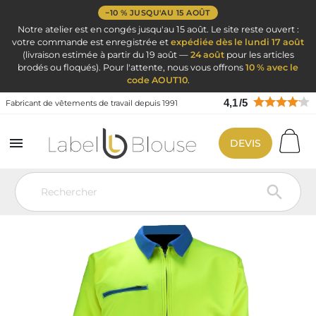
−10 % JUSQU'AU 15 AOÛT
Notre atelier est en congés jusqu'au 15 août. Le site reste ouvert :
votre commande est enregistrée et
expédiée dès le lundi 17 août
(livraison estimée à partir du 19 août —
24 août
pour les articles
brodés ou floqués). Pour l'attente, nous vous offrons
10 % avec le
code AOUT10
.
4,1
/
5
Fabricant de vêtements de travail depuis 1991

DEVIS
Vêtement de travail
Vêtement de travail
Vêtement haute visibilité
Veste haute visibilité
PBV BLOUSON Haute Visibilite EN20471
AZUR/JAUNE
