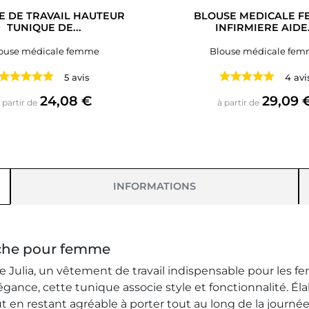
E DE TRAVAIL HAUTEUR
BLOUSE MEDICALE 
TUNIQUE DE...
INFIRMIERE AIDE.
ouse médicale femme
Blouse médicale fe
5 avis
4 avi
Prix
Prix
24,08 €
29,09 
 partir de
à partir de
INFORMATIONS
nche pour femme
 Julia, un vêtement de travail indispensable pour les 
gance, cette tunique associe style et fonctionnalité. Él
t en restant agréable à porter tout au long de la journée