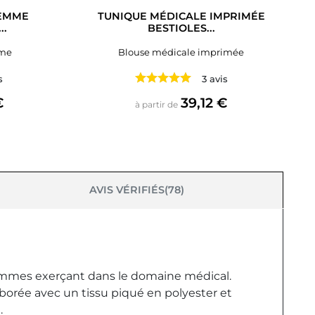
FEMME
TUNIQUE MÉDICALE IMPRIMÉE
..
BESTIOLES...
mme
Blouse médicale imprimée
s
3 avis
Prix
€
39,12 €
à partir de
AVIS VÉRIFIÉS(78)
femmes exerçant dans le domaine médical.
aborée avec un tissu piqué en polyester et
.