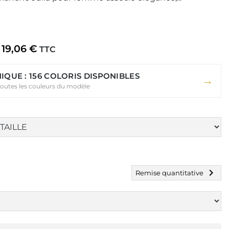
19,06 €
TTC
IQUE : 156 COLORIS DISPONIBLES
→
toutes les couleurs du modèle
chevron_right
Remise quantitative