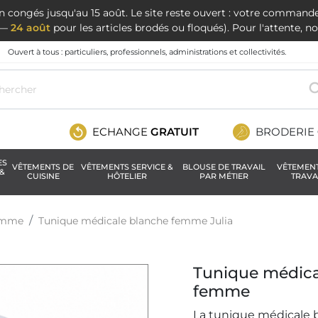
en congés jusqu'au 15 août. Le site reste ouvert : votre command
t —
24 août
pour les articles brodés ou floqués). Pour l'attente, 
Ouvert à tous : particuliers, professionnels, administrations et collectivités.
ECHANGE
GRATUIT
BRODERIE
ES
VÊTEMENTS DE
VÊTEMENTS SERVICE &
BLOUSE DE TRAVAIL
VÊTEMEN
&
CUISINE
HÔTELIER
PAR MÉTIER
TRAVA
femme
Tunique médicale blanche femme Julia
Tunique médical
femme
La tunique médicale b