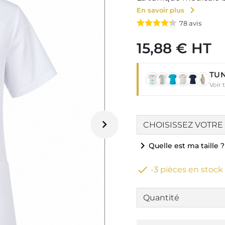
chevron_right
En savoir plus
78
avis
15,88 € HT
TUN
Voir 

chevron_right
Quelle est ma taille ?

-3 pièces en stock