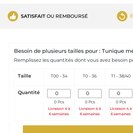
SATISFAIT
OU REMBOURSÉ
Besoin de plusieurs tailles pour : Tunique 
Remplissez les quantités dont vous avez besoin po
Taille
T00 - 34
T0 - 36
T1 - 38/40
Quantité
0 Pcs
0 Pcs
0 Pcs
Livraison 4 à
Livraison 4 à
Livraison 4 à
6 semaines
6 semaines
6 semaines