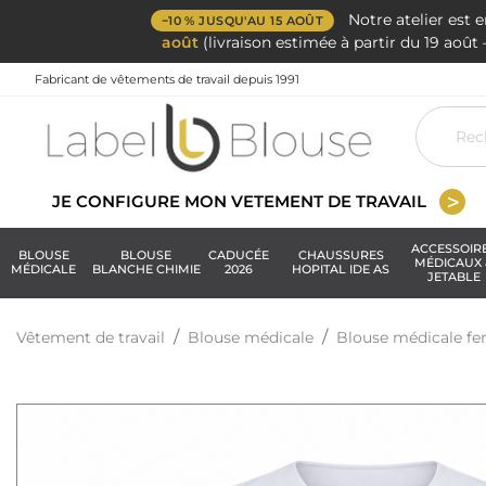
Notre atelier est 
−10 % JUSQU'AU 15 AOÛT
août
(livraison estimée à partir du 19 aoû
Fabricant de vêtements de travail depuis 1991
JE CONFIGURE MON VETEMENT DE TRAVAIL
ACCESSOIR
BLOUSE
BLOUSE
CADUCÉE
CHAUSSURES
MÉDICAUX 
MÉDICALE
BLANCHE CHIMIE
2026
HOPITAL IDE AS
JETABLE
Vêtement de travail
Blouse médicale
Blouse médicale 