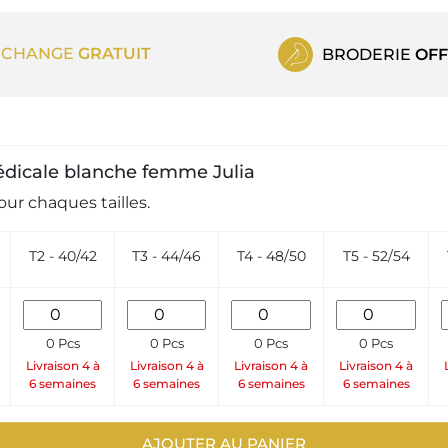
ECHANGE
GRATUIT
BRODERIE
OFF
médicale blanche femme Julia
ur chaques tailles.
T2 - 40/42
T3 - 44/46
T4 - 48/50
T5 - 52/54
0 Pcs
0 Pcs
0 Pcs
0 Pcs
Livraison 4 à
Livraison 4 à
Livraison 4 à
Livraison 4 à
6 semaines
6 semaines
6 semaines
6 semaines
AJOUTER AU PANIER