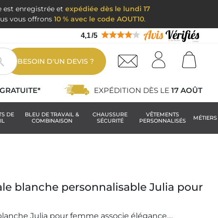
e est enregistrée et
expédiée dès le lundi 17
nous vous offrons
10 % avec le code AOUT10
.
4,1
/
5

BESOIN D'UN DEVIS ?
GRATUITE*
EXPÉDITION DÈS LE
17 AOÛT
TS DE
BLEU DE TRAVAIL &
CHAUSSURE
VÊTEMENTS
MÉTIERS
IL
COMBINAISON
SÉCURITÉ
PERSONNALISÉS
e blanche personnalisable Julia pour
lanche Julia pour femme associe élégance,...