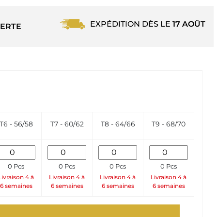
EXPÉDITION DÈS LE
17 AOÛT
ERTE
T6 - 56/58
T7 - 60/62
T8 - 64/66
T9 - 68/70
0 Pcs
0 Pcs
0 Pcs
0 Pcs
Livraison 4 à
Livraison 4 à
Livraison 4 à
Livraison 4 à
6 semaines
6 semaines
6 semaines
6 semaines