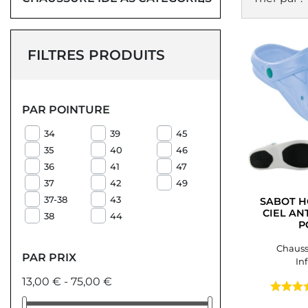
FILTRES PRODUITS
PAR POINTURE
34
39
45
35
40
46
36
41
47
37
42
49
37-38
43
SABOT H
CIEL AN
38
44
P
Chauss
PAR PRIX
In
13,00 € - 75,00 €