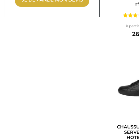
In
à parti
26
CHAUSSU
SERVE
HOTE