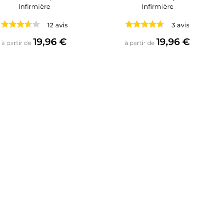
Infirmière
Infirmière
12 avis
3 avis
Prix
Prix
19,96 €
19,96 €
à partir de
à partir de