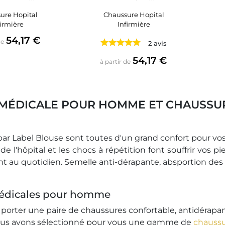
ure Hopital
Chaussure Hopital
firmière
Infirmière
Prix
54,17 €
de
2 avis
Prix
54,17 €
à partir de
MÉDICALE POUR HOMME ET CHAUSSUR
r Label Blouse sont toutes d'un grand confort pour vos p
s de l'hôpital et les chocs à répétition font souffrir vo
 au quotidien. Semelle anti-dérapante, absportion des c
édicales pour homme
orter une paire de chaussures confortable, antidérapant
 nous avons sélectionné pour vous une gamme de
chaussu