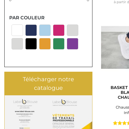
à partir 
PAR COULEUR
Télécharger notre
catalogue
BASKET
BLA
CHAU
Chauss
In