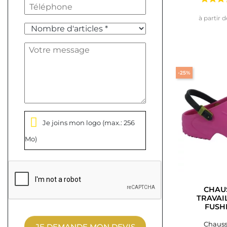
à partir d
-25%
Je joins mon logo
(max.: 256
Mo)
CHAU
TRAVAI
FUSH
Chauss
JE DEMANDE MON DEVIS