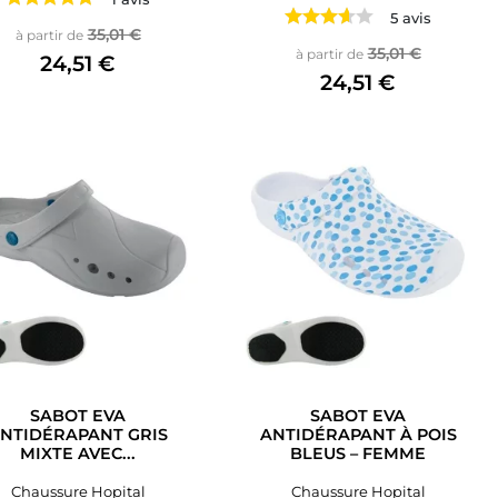
5 avis
Prix de base
Prix
35,01 €
à partir de
Prix de base
Prix
35,01 €
à partir de
24,51 €
24,51 €
SABOT EVA
SABOT EVA
NTIDÉRAPANT GRIS
ANTIDÉRAPANT À POIS
MIXTE AVEC...
BLEUS – FEMME
Chaussure Hopital
Chaussure Hopital