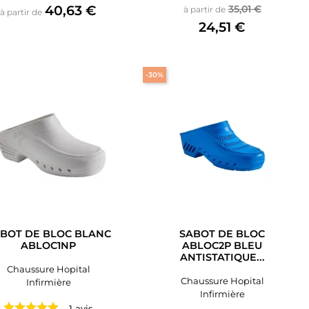
Prix
Prix de base
Prix
40,63 €
35,01 €
à partir de
à partir de
24,51 €
-30%
BOT DE BLOC BLANC
SABOT DE BLOC
ABLOC1NP
ABLOC2P BLEU
ANTISTATIQUE...
Chaussure Hopital
Chaussure Hopital
Infirmière
Infirmière
1 avis