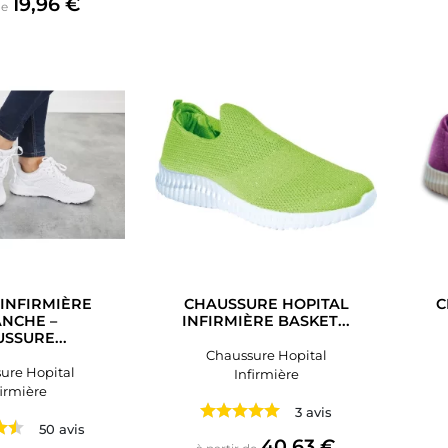
Prix
19,96 €
de
 INFIRMIÈRE
CHAUSSURE HOPITAL
C
NCHE –
INFIRMIÈRE BASKET...
SSURE...
Chaussure Hopital
ure Hopital
Infirmière
firmière
3 avis
50 avis
Prix
40,63 €