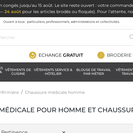
en congés jusqu'au 15 août. Le site reste ouvert : votre command
t —
24 août
pour les articles brodés ou floqués). Pour l'attente, 
Ouvert à tous : particuliers, professionnels, administrations et collectivités.
ECHANGE
GRATUIT
BRODERIE
ES
VÊTEMENTS DE
VÊTEMENTS SERVICE &
BLOUSE DE TRAVAIL
VÊTEMEN
&
CUISINE
HÔTELIER
PAR MÉTIER
TRAVA
nfirmière
Chaussure médicale homme
MÉDICALE POUR HOMME ET CHAUSSUR