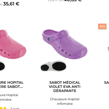
à partir de
Prix
35,61 €
de
-30%
RE HOPITAL
SABOT MÉDICAL
SA
ÈRE SABOT...
VIOLET EVA ANTI
DÉRAPANTE
ure Hopital
Chaussure Hopital
firmière
Infirmière
2 avis