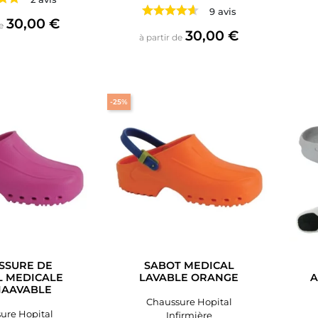
9 avis
Prix
30,00 €
e
Prix
30,00 €
à partir de
-25%
SSURE DE
SABOT MEDICAL
L MEDICALE
LAVABLE ORANGE
A
IAAVABLE
Chaussure Hopital
ure Hopital
Infirmière