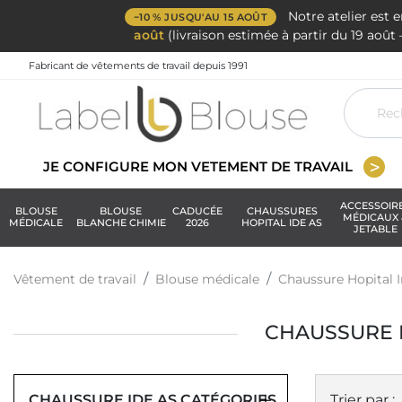
Notre atelier est 
−10 % JUSQU'AU 15 AOÛT
août
(livraison estimée à partir du 19 aoû
Fabricant de vêtements de travail depuis 1991
JE CONFIGURE MON VETEMENT DE TRAVAIL
ACCESSOIR
BLOUSE
BLOUSE
CADUCÉE
CHAUSSURES
MÉDICAUX 
MÉDICALE
BLANCHE CHIMIE
2026
HOPITAL IDE AS
JETABLE
Vêtement de travail
Blouse médicale
Chaussure Hopital I
CHAUSSURE 
CHAUSSURE IDE AS CATÉGORIES
Trier par :