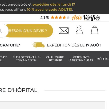
e est enregistrée et
expédiée dès le lundi 17
nous vous offrons
10 % avec le code AOUT10
.
4,1
/
5

BESOIN D'UN DEVIS ?
GRATUITE*
EXPÉDITION DÈS LE
17 AOÛT
TS DE
BLEU DE TRAVAIL &
CHAUSSURE
VÊTEMENTS
MÉTIERS
IL
COMBINAISON
SÉCURITÉ
PERSONNALISÉS
E D'HÔPITAL