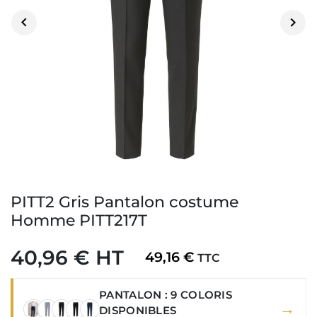


PITT2 Gris Pantalon costume
Homme PITT217T
40,96 € HT
49,16 €
TTC
PANTALON : 9 COLORIS
→
DISPONIBLES