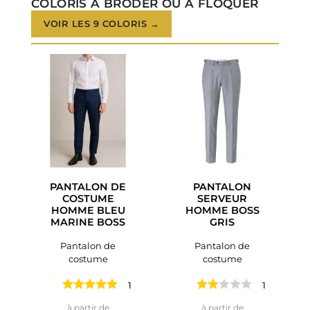
COLORIS À BRODER OU À FLOQUER
VOIR LES 9 COLORIS →
PANTALON DE
PANTALON
COSTUME
SERVEUR
HOMME BLEU
HOMME BOSS
MARINE BOSS
GRIS
Pantalon de
Pantalon de
costume
costume
1 avis
1 avis
Prix
Prix
à partir de
à partir de