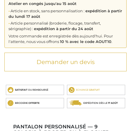
Atelier en congés jusqu'au 15 août
•
Article en stock, sans personnalisation :
expédition à partir
du lundi 17 août
•
Article personnalisé (broderie, flocage, transfert,
sérigraphie) :
expédition à partir du 24 août
Votre commande est enregistrée dès aujourd'hui. Pour
l'attente, nous vous offrons
10 % avec le code AOUT10
.
Demander un devis
SATISFAIT
OU REMBOURSÉ
ECHANGE
GRATUIT
BRODERIE
OFFERTE
EXPÉDITION DÈS LE
17 AOÛT
PANTALON PERSONNALISÉ — 9