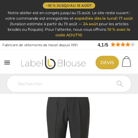
−10 % JUSQU'AU 15 AOÛT
Notre atelier est en congés jusqu'au 15 août. Le site reste ouvert :
votre commande est enregistrée et
expédiée dès le lundi 17 août
(livraison estimée à partir du 19 août —
24 août
pour les articles
brodés ou floqués). Pour l'attente, nous vous offrons
10 % avec le
code AOUT10
.
4,1
/
5
Fabricant de vêtements de travail depuis 1991

DEVIS
Vêtement de travail
Vêtement Service Accueil & Hôtelier
Pantalon
de costume
Pantalon de ville gris foncé service securite commerce
