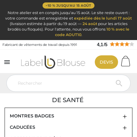
−10 % JUSQU'AU 15 AOÛT
Notre atelier est en congés jusqu'au 15 août. Le site reste ouvert :
votre commande est enregistrée et
expédiée dès le lundi 17 août
(livraison estimée à partir du 19 août —
24 août
pour les articles
brodés ou floqués). Pour l'attente, nous vous offrons
10 % avec le
code AOUT10
.
4,1
/
5
Fabricant de vêtements de travail depuis 1991

DEVIS
Vêtement de travail
Ciseaux infirmière pince Kocher et accessoires
infirmières
Caducée Médical

CADUCÉE MÉDICAL POUR INFIRMIÈRE,
INFIRMIER, MÉDECIN ET PROFESSIONS
DE SANTÉ
MONTRES BADGES
CADUCÉES