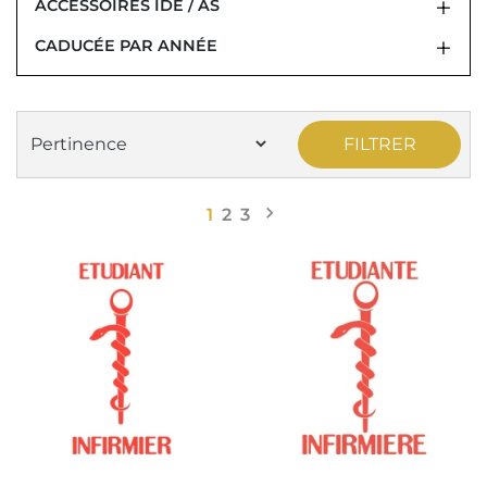
ACCESSOIRES IDE / AS
CADUCÉE PAR ANNÉE
FILTRER

Suivant
1
2
3