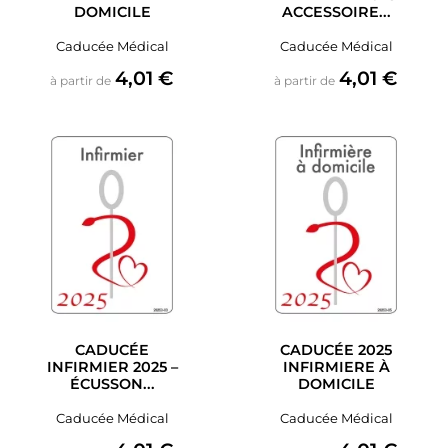
DOMICILE
ACCESSOIRE...
Caducée Médical
Caducée Médical
Prix
Prix
4,01 €
4,01 €
à partir de
à partir de
CADUCÉE
CADUCÉE 2025
INFIRMIER 2025 –
INFIRMIERE À
ÉCUSSON...
DOMICILE
Caducée Médical
Caducée Médical
Prix
Prix