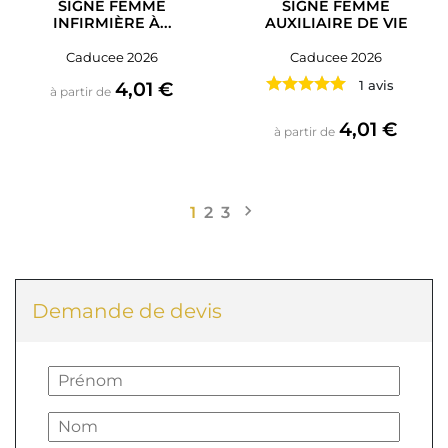
SIGNE FEMME
SIGNE FEMME
INFIRMIÈRE À...
AUXILIAIRE DE VIE
Caducee 2026
Caducee 2026
Prix
4,01 €
1 avis
à partir de
Prix
4,01 €
à partir de

Suivant
1
2
3
Demande de devis