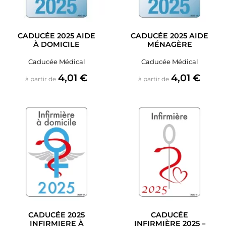
CADUCÉE 2025 AIDE
CADUCÉE 2025 AIDE
À DOMICILE
MÉNAGÈRE
Caducée Médical
Caducée Médical
Prix
Prix
4,01 €
4,01 €
à partir de
à partir de
CADUCÉE 2025
CADUCÉE
INFIRMIERE À
INFIRMIÈRE 2025 –